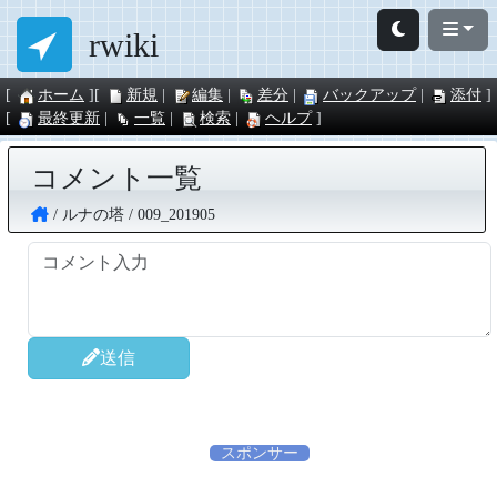
rwiki
ホーム
新規
編集
差分
バックアップ
添付
最終更新
一覧
検索
ヘルプ
コメント一覧
ルナの塔
009_201905
送信
スポンサー