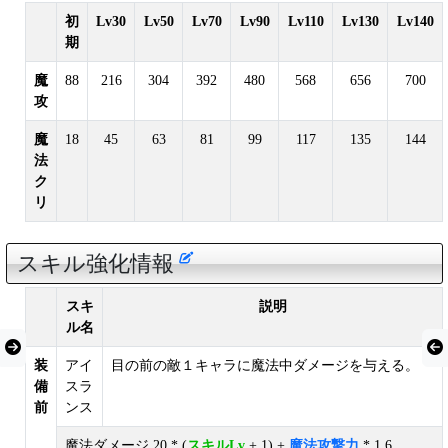
初
Lv30
Lv50
Lv70
Lv90
Lv110
Lv130
Lv140
期
魔
88
216
304
392
480
568
656
700
攻
魔
18
45
63
81
99
117
135
144
法
ク
リ
スキル強化情報
スキ
説明
ル名
装
アイ
目の前の敵１キャラに魔法中ダメージを与える。
備
スラ
前
ンス
魔法ダメージ 20 * (
スキルLv
+ 1) +
魔法攻撃力
* 1.6