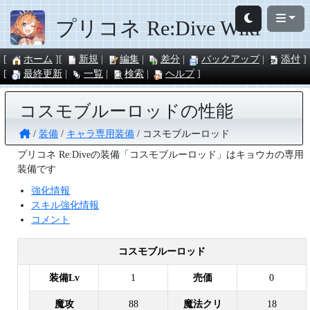
プリコネ Re:Dive Wiki
ホーム
新規
編集
差分
バックアップ
添付
最終更新
一覧
検索
ヘルプ
コスモブルーロッドの性能
装備
キャラ専用装備
コスモブルーロッド
プリコネ Re:Diveの装備「コスモブルーロッド」はキョウカの専用
装備です
強化情報
スキル強化情報
コメント
コスモブルーロッド
装備Lv
1
売価
0
魔攻
88
魔法クリ
18