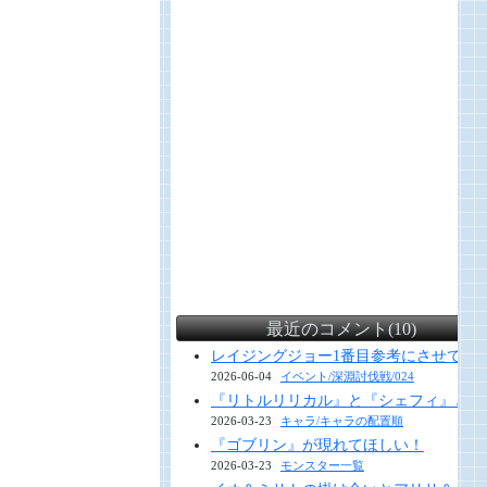
最近のコメント(10)
レイジングジョー1番目参考にさせていただ
2026-06-04
イベント/深淵討伐戦/024
『リトルリリカル』と『シェフィ』と『
2026-03-23
キャラ/キャラの配置順
『ゴブリン』が現れてほしい！
2026-03-23
モンスター一覧