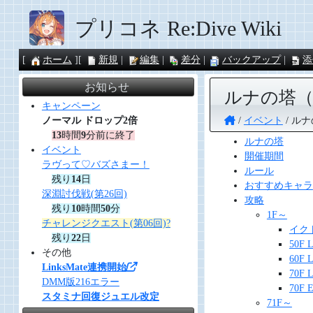
プリコネ Re:Dive Wiki
ホーム
新規
編集
差分
バックアップ
添
お知らせ
ルナの塔（
キャンペーン
イベント
ルナ
ノーマル ドロップ2倍
13
時間
9
分前に終了
ルナの塔
イベント
開催期間
ラヴって♡バズさまー！
ルール
残り
14
日
おすすめキャラ
深淵討伐戦(第26回)
攻略
残り
10
時間
50
分
1F～
チャレンジクエスト(第06回)?
イク
残り
22
日
50F 
その他
60F 
LinksMate連携開始
70F 
DMM版216エラー
70F 
スタミナ回復ジュエル改定
71F～