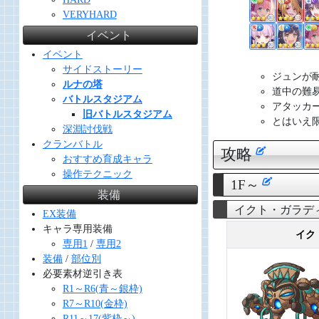
VERYHARD
イベント
イベント
サイドストーリー
ジュンが
ルナの塔
道中の難
バトルスタジアム
アタッカ
旧バトルスタジアム
とはいえ
深淵討伐戦
クランバトル
攻略
おすすめ育成キャラ
操作テクニック
1F～
装備
イクト・ガラデ
EX装備
キャラ専用装備
イク
専用1
/
専用2
装備
/
部位別
必要素材逆引き表
R1～R6(青～銀枠)
R7～R10(金枠)
R11～17(紫枠～)