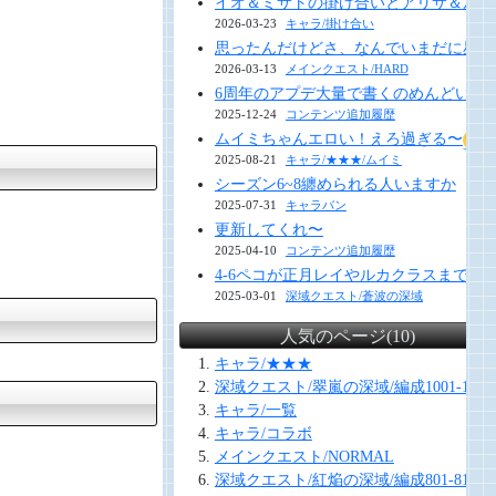
イオ＆ミサトの掛け合いとアリサ＆ルナ
2026-03-23
キャラ/掛け合い
思ったんだけどさ、なんでいまだに星１
2026-03-13
メインクエスト/HARD
6周年のアプデ大量で書くのめんどい 今年
2025-12-24
コンテンツ追加履歴
ムイミちゃんエロい！えろ過ぎる〜
2025-08-21
キャラ/★★★/ムイミ
シーズン6~8纏められる人いますか
2025-07-31
キャラバン
更新してくれ〜
2025-04-10
コンテンツ追加履歴
4-6ペコが正月レイやルカクラスまで
2025-03-01
深域クエスト/蒼波の深域
人気のページ(10)
キャラ/★★★
深域クエスト/翠嵐の深域/編成1001-1010
キャラ/一覧
キャラ/コラボ
メインクエスト/NORMAL
深域クエスト/紅焔の深域/編成801-810