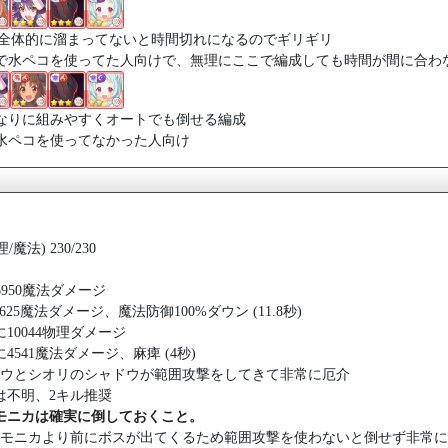
が全体的に溜まってないと時間切れになるのでギリギリ
で水ペコを使ってた人向けで、無理にここで編成しても時間が間に合わ
なりに組みやすくオートでも倒せる編成
水ペコを使ってなかった人向け
魔法) 230/230
6950魔法ダメージ
3625魔法ダメージ、魔法防御100%ダウン (11.8秒)
3人に10044物理ダメージ
2人に4541魔法ダメージ、麻痺 (4秒)
ウとシオリのシャドウが範囲攻撃をしてきて非常に厄介
は不明、2キル推奨
モニカは確実に倒しておくこと。
モニカより前にボスが出てくるため範囲攻撃を使わないと倒せず非常に