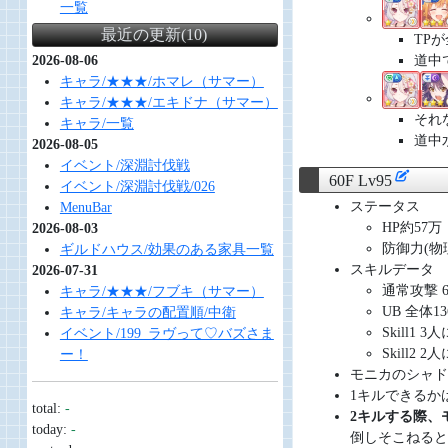
一覧
最近の更新(10)
TP
道中
2026-08-06
キャラ/★★★/ホマレ（サマー）
キャラ/★★★/エキドナ（サマー）
それ
キャラ/一覧
道中
2026-08-05
イベント/深淵討伐戦
60F Lv95
イベント/深淵討伐戦/026
ステータス
MenuBar
HP約57万
2026-08-03
防御力(物理/
ギルドハウス/効果のある家具一覧
スキルデータ
2026-07-31
通常攻撃 
キャラ/★★★/フブキ（サマー）
UB 全体1
キャラ/キャラの配置順/中衛
Skill1 
イベント/199_ラヴって♡バズさま
Skill2 
ー！
モニカのシャド
1キルできるか
total:
-
2キルする際、
today:
-
倒しそこねると