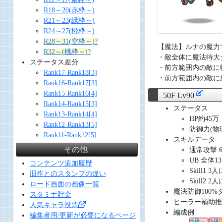
R18～20(赤枠～)
R21～23(緑枠～)
R24～27(橙枠～)
R28～31(空枠～)?
【魔法】ルナの魔力
R32～(桃枠～)?
・敵全体に魔法特大
ステータス差分
・前方範囲内の敵に
Rank17-Rank18[3]
・前方範囲内の敵に
Rank16-Rank17[3]
Rank15-Rank16[4]
50F Lv90
Rank14-Rank15[3]
ステータス
Rank13-Rank14[4]
HP約45万
Rank12-Rank13[5]
防御力(物理/
Rank11-Rank12[5]
スキルデータ
その他
通常攻撃 
UB 全体1
コンテンツ追加履歴
Skill1 
旧作とのスタンプの違い
Skill2 
ロード画面の画像一覧
魔法防御100
スタミナ貯金
ヒーラー補助推
人気キャラ投票
編成例
編集者用/更新が必要になるページ