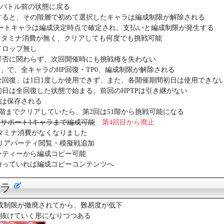
バトル前の状態に戻る
すると、その階層で初めて選択したキャラは編成制限が解除される
ートキャラは編成決定時点で確定され、支払いと編成制限が発生する
スタミナ消費が無く、クリアしても何度でも挑戦可能
ドロップ無し
可否に関わらず、次回開催時にも挑戦権を失わない
」で、全キャラのHP回復・TP0、編成制限が解除される
全回復」は1日1度しか使用できず、また、各開催期間初日は使用できな
初日は全回復した状態で始まる。前回のHPTPは引き継がない
は保存される
0階までクリアしていたら、第2回は51階から挑戦可能になる
ラ+サポート1キャラまで編成可能
第4回目から廃止
タミナ消費がなくなりました
リアパーティ閲覧・模擬戦追加
ーティーから編成コピー可能
持っていれば編成コピーコンテンツへ
ャラ
編成制限が撤廃されてから、難易度が低下
抜けていく形になりつつある