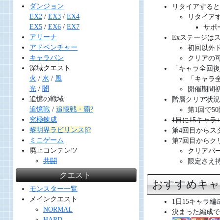
ダンジョン
リタイアすると
EX2
/
EX3
/
EX4
リタイア
EX5
/
EX6
/
EX7
サポ
アリーナ
Exステージは
アドベンチャー
初回以外
キャラバン
クリアの
深域クエスト
「キャラ全回復
火
/
水
/
風
「キャラ
光
/
闇
開催期間
追憶の戦域
階層クリア状況
追憶戦
/
追憶戦・覇?
第1回で5
究極錬成
1日に15キャ
黎明界ラビリンスβ?
第4回目からス
ミニゲーム
第7回目からク
廃止コンテンツ
クリアパ
共闘
限定さえ
クエスト
おすすめキ
モンスター一覧
メインクエスト
1日15キャラ
NORMAL
決まった編成で
HARD