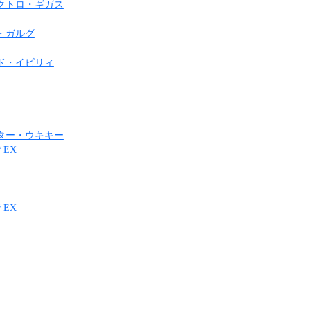
クトロ・ギガス
・ガルグ
ド・イビリィ
ター・ウキキー
 EX
 EX