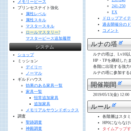
メモリーピース
241-250
プリンセスナイト強化
EX
属性レベル
ドロップアイテ
属性スキル
過去開催分のド
マスタースキル
コメント
ロールマスタリー?
マスターピース追加履歴
ルナの塔
システム
ルナの塔は、Lv1
ショップ
HP・TPを継続し
ミッション
各階に出現する強力
デイリー
ルナの塔に参加するに
ノーマル
ギルドハウス
開催期間
効果のある家具一覧
家具一覧
2019/05/13(金) 12:00
恒常追加家具
追加家具
ルール
メモリアルサウンドボックス
調査
各階層はスタミ
聖跡調査
HP0にならな
神殿調査
タイムアップす