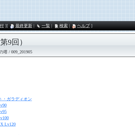
付
最終更新
一覧
検索
ヘルプ
第9回）
の塔
009_201905
ト・ガラディオン
Lv90
Lv95
Lv100
EX Lv120