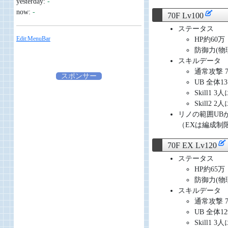
yesterday:
-
now:
-
70F Lv100
ステータス
Edit:MenuBar
HP約60万
防御力(物理/
スキルデータ
通常攻撃 
スポンサー
UB 全体1
Skill1 
Skill2 
リノの範囲UB
（EXは編成制
70F EX Lv120
ステータス
HP約65万
防御力(物理/
スキルデータ
通常攻撃 
UB 全体1
Skill1 