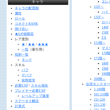
キャラ
エレ
111F～
キャラの配置順
ハイ
属性
131F～
ロール
ロー
コネクトRANK
140F
掛け合い
150F
★6才能開花
EX
レア度別
151階～
★
/
★★
/
★★★
マス
一覧
（索引用）
170階
役割一覧
171階～
タンク
180F
スキル
190F
バフ
190階
デバフ
200階～
状態異常
出現モンスター
必要EXP
/
スキル強化
1-100階
プレイヤー必要EXP
101-210階
レベルアップ速度
211-220
ステータス解説
221-230
計算式
231-240