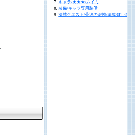
キャラ/★★★/ムイミ
装備/キャラ専用装備
深域クエスト/蒼波の深域/編成801-810
い